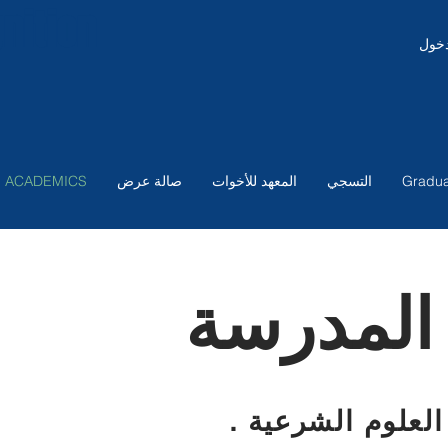
nition
دخول
Gradua
التسجي
المعهد للأخوات
صالة عرض
ACADEMICS
 المدرسة