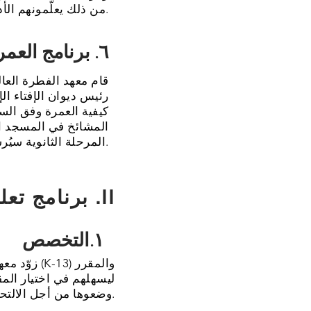
من ذلك يعلّمونهم الأدب والأخلاق وفق القرآن والسنة.
٦. برنامج العمرة الخاص بمعهد الفطرة العالمي الإسلامي
قام معهد الفطرة العا
رئيس ديوان الإفتاء ال
كيفية العمرة وفق السن
المشائخ في المسجد ال
المرحلة الثانوية سيُرشدون على مشاركة المقابلة في الجامعة الإسلامية بالمدينة المنورة.
برنامج تعليم العلوم العامة .II
١.التخصص
وضعوها من أجل الالتحاق بالجامعات المستهدفة.