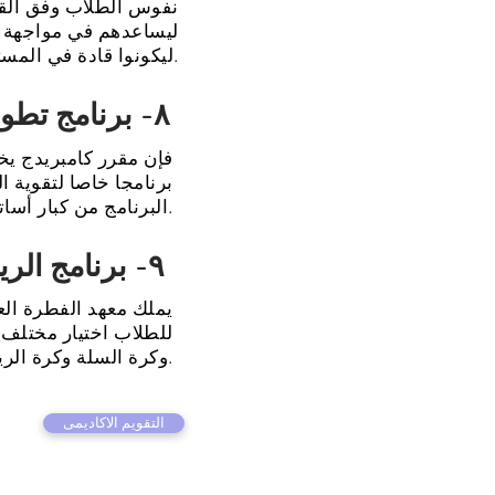
نفوس الطلاب وفق القرآ
ليساعدهم في مواجهة مش
ليكونوا قادة في المستقبل.
٨- برنامج تطوير اللغة الإنجليزية
فإن مقرر كامبريدج يخص
برنامجا خاصا لتقوية ا
البرنامج من كبار أساتذة المعهد في تعليم اللغة الإنجليزية والنطقون بها.
٩- برنامج الرياضة
يملك معهد الفطرة الع
للطلاب اختيار مختلف ا
وكرة السلة وكرة الريشة وكرة الطاولة وتايكوندو).
التقويم الاكاديمى