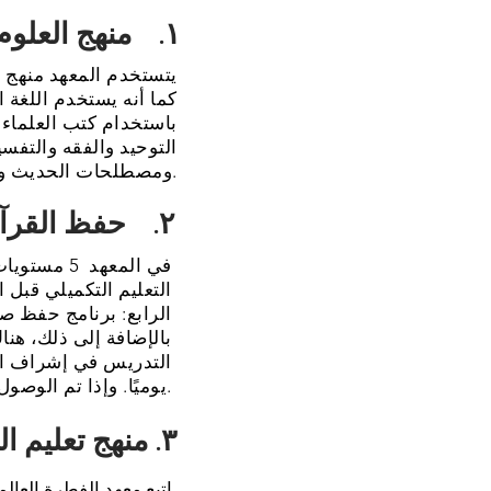
١. منهج العلوم الشرعية
يتستخدم المعهد منهج أ
كما أنه يستخدم اللغة ا
باستخدام كتب العلماء 
التوحيد والفقه والتفسي
ومصطلحات الحديث والفرائض وأصول الفقه على مستوى متقدم.
٢. حفظ القرآن
في المعهد 
التعليم التكميلي قبل
الرابع: برنامج حفظ ص
بالإضافة إلى ذلك، هنا
التدريس في إشراف ا
يوميًا. وإذا تم الوصول إليه يوميًا، يمكن للطلاب إكمال 30 جزءًا من حفظ القرآن في 5-6 سنوات.
٣. منهج تعليم العلوم الشرعية
اتبع معهد الفطرة العال