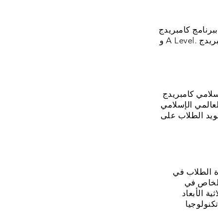
امبريدج IGCSE، AS
و A Level. وإذا حصل الطلاب على شهادة كامبريدج AS/A Level يمكنهم الالتحاق بأفضل الجامعات في
STEM (Science Technology E)
عالمي الإسلامي
ويد الطلاب على
ولمعهد الفطرة العالمي الإسلامي معمل هندسة تكنولوجيا المعلومات الكامل لمساعدة الطلاب في
الخاص في
ة الأبعاد
كنولوجيا