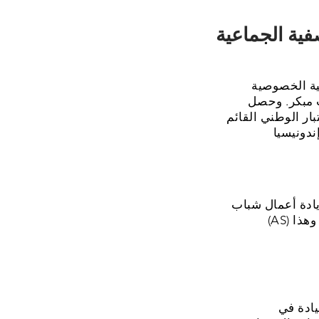
صفية الجماعية
S لإعداد الطلاب في
ت مبكر. وحصل
ستوى منطقة بوجور سنة 2019 بنتيجة 82 في الاختبار الوطني القائم
 أعمال شباب IOWA
(AS) لتطوير الكسب والتجارة (كامبريدج) على منهج الشريعة الإسلامية وفق القرآن والسنة. وهذا
وكذا لِمعهد الفطرة العالمي الإسلامي مقرر خاص في القيادة الإسلامية لبناء مهارة القيادة في