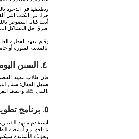
وتطبيقها في الدعوة بال
جرا...من الكتب التي أل
أيضا كتابة النصوص باللغة
طرق حل المشاكل المعاصرة وفق القرآن والسنة على منهج السلف الصالح.
وقام معهد الفطرة العالم
بالمدينة المنورة أو جامعة الإمام محمد بن سعود الإسلامية.
٤. السنن اليومية
فإن طلاب معهد الفطرة
سبيل المثال: سنن الن
النبي ﷺ، وحفظ القرآن، وأذكار الصباح والمساء، والاغتسال، واللبس، والأكل والشرب.
٥. برنامج تطوير اللغة العربية
استخدم معهد الفطرة ال
يتوافق مع أنشطة الطل
وهؤلاء الأساتذة سيكن