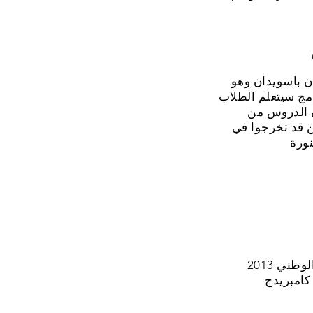
ن باسويدان وهو
نامج سيتعلم الطلاب
ون الدروس من
ن قد تخرجوا في
زوّد معهد الفطرة العالمي الإسلامي طلابه بالمقررَين العامَين، المقرر الوطني 2013 (K-13) والمقرر
 اختيار المقرر الذي يناسب قدرتهم، والأهداف التي