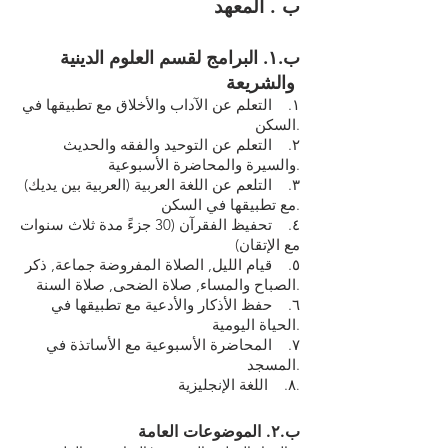
ب . المعهد
ب.١. البرامج لقسم العلوم الدينية
والشريعة
١. التعلم عن الآداب والأخلاق مع تطبيقها في
السكن.
٢. التعلم عن التوحيد والفقه والحديث
والسيرة والمحاضرة الأسبوعية.
٣. التلعم عن اللغة العربية (العربية بين يديك)
مع تطبيقها في السكن.
٤. تحفيظ الفقرآن (30 جزءً مدة ثلاث سنوات
مع الإتقان)
٥. قيام الليل, الصلاة المفروضة جماعة, ذكر
الصباح والمساء, صلاة الضحى, صلاة السنة.
٦. حفظ الأذكار والأدعية مع تطبيقها في
الحياة اليومية.
٧. المحاضرة الأسبوعية مع الأساتذة في
المسجد.
٨. اللغة الإنجليزية
.
ب.٢. الموضوعات العامة