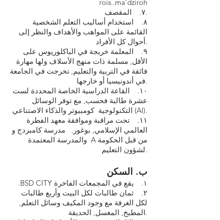
rois..ma’dziroh
٧. المقصف.
٨. استخدام أساليب التعلم الشخصية
القائمة على المواهب والأهداف والنظر إلى
أحوال كل الأفراد.
٩. المعلمة خريجة في الباكلوريوس على
الأقل, مسلمة ذات منهج الأسلاف ولها مهارة
فائقة في التربية والتعليم, تخرجت في الجامعة
في أندونيسيا أو خارجها.
١٠. القاعة الدراسية الخاصة المحددة لست
عشرة طالبة فحسب, مع توفر الوسائل
التكنولوجية كومبيوتر والذكاء الاصتناعي (AI).
١١. تحت مراقبة وموافقة معهد الفطرة
العالمي الإسلامي, بوغور. مدرسة كامبردج و
والمدرسة المعتمدة A من قبل الحكومة
لشؤون التعليم.
ب‌. السكن
يقع في المجمعات الفاخرة
.BSD CITY
١.
٢. ثمان طالبات لكل البيت وأربع طالبات
لكل الغرفة مع وجود المكيف وسائل التعلم,
المطبخ, المغسل, الحديقة.