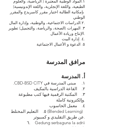
١.المواد الوطنية المعتبرة ( الرياضية، والعلوم
الطبعية، واللغة الإنجلزية، واللغة الإندونيسية)
بإمكانية الطالبة اختيار مقرر كامبريدج والمقرر
الوطني
٢.الدراسات الاجتماعية، والوطنية، وإدارة المال.
٣. المهرات (الصحة، والرياضة، والتجميل) تطوير
الإنتاج وريادة الأعمال.
٤. إدارة البيت.
٥. الدعوة و الأعمال الاجتماعية
مرافق المدرسة
أ‌. المدرسة
١. مبنى المدرسة في
CBD-BSD CITY
.
٢. القاعة الدراسية بالمكيف
٣. المكتبة الرقمية فيها كتب مطبوعة
وإلكترونية كاملة.
٤. معمل الحاسوب
٥. التعليم المختلط (Blended Learning)
عن طريق التقليدي و كمبيوتر.
٦. Gedung serbaguna la adrii