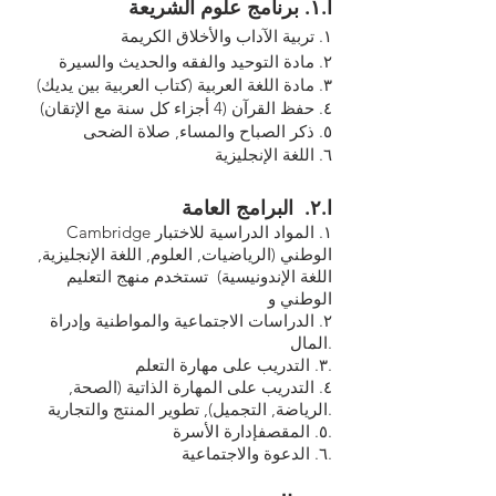
ا.١. برنامج علوم الشريعة
١. تربية الآداب والأخلاق الكريمة
٢. مادة التوحيد والفقه والحديث والسيرة
٣. مادة اللغة العربية (كتاب العربية بين يديك)
٤. حفظ القرآن (4 أجزاء كل سنة مع الإتقان)
٥. ذكر الصباح والمساء, صلاة الضحى
٦. اللغة الإنجليزية
ا.٢. البرامج العامة
Cambridge ١. المواد الدراسية للاختبار
الوطني (الرياضيات, العلوم, اللغة الإنجليزية,
اللغة الإندونيسية) تستخدم منهج التعليم
الوطني و
٢. الدراسات الاجتماعية والمواطنية وإدراة
المال.
٣. التدريب على مهارة التعلم.
٤. التدريب على المهارة الذاتية (الصحة,
الرياضة, التجميل), تطوير المنتج والتجارية.
٥. المقصفإدارة الأسرة.
٦. الدعوة والاجتماعية.