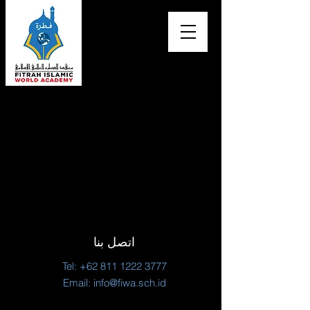
اتصل بنا
Tel:
+62 811 1222 3777
Email:
info@fiwa.sch.id